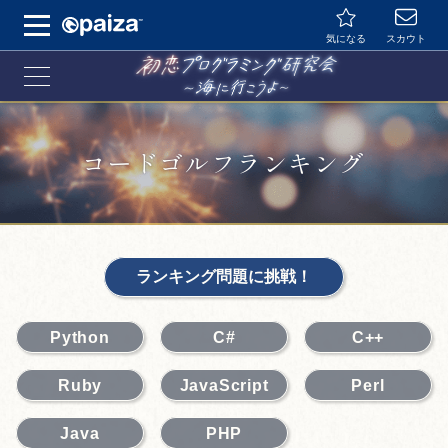
マイページ
気になる
スカウト
遊び方
ランキング
メッセージ
コードゴルフランキング
ランキング問題に挑戦！
Python
C#
C++
Ruby
JavaScript
Perl
Java
PHP